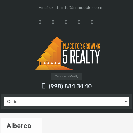
Email us at :
info@5inmuebles.com
Cancun 5 Realty
(998) 884 34 40
Alberca