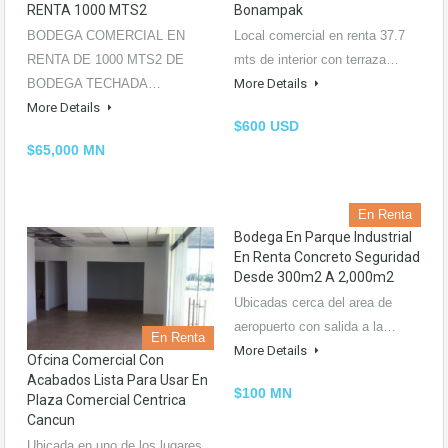
RENTA 1000 MTS2
Bonampak
BODEGA COMERCIAL EN
Local comercial en renta 37.7
RENTA DE 1000 MTS2 DE
mts de interior con terraza…
BODEGA TECHADA…
More Details
More Details
$600 USD
$65,000 MN
En Renta
Bodega En Parque Industrial
En Renta Concreto Seguridad
Desde 300m2 A 2,000m2
Ubicadas cerca del area de
aeropuerto con salida a la…
En Renta
More Details
Ofcina Comercial Con
Acabados Lista Para Usar En
$100 MN
Plaza Comercial Centrica
Cancun
Ubicada en uno de los lugares