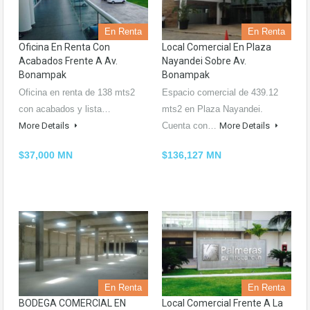
En Renta
En Renta
Oficina En Renta Con
Local Comercial En Plaza
Acabados Frente A Av.
Nayandei Sobre Av.
Bonampak
Bonampak
Oficina en renta de 138 mts2
Espacio comercial de 439.12
con acabados y lista…
mts2 en Plaza Nayandei.
More Details
Cuenta con…
More Details
$37,000 MN
$136,127 MN
En Renta
En Renta
BODEGA COMERCIAL EN
Local Comercial Frente A La