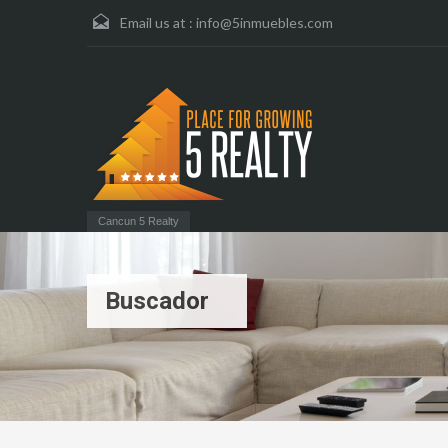
Email us at :
info@5inmuebles.com
Cancun 5 Realty
Buscador