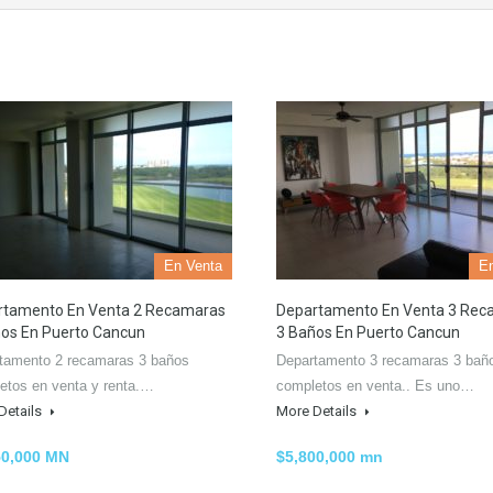
En Venta
E
rtamento En Venta 2 Recamaras
Departamento En Venta 3 Rec
os En Puerto Cancun
3 Baños En Puerto Cancun
tamento 2 recamaras 3 baños
Departamento 3 recamaras 3 bañ
etos en venta y renta.…
completos en venta.. Es uno…
Details
More Details
50,000 MN
$5,800,000 mn