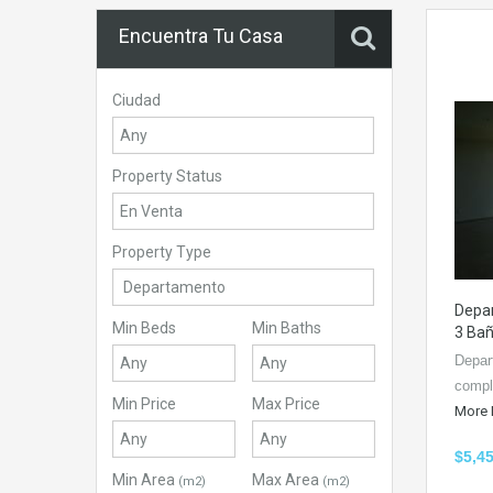
Encuentra Tu Casa
Ciudad
Property Status
Property Type
Depa
Min Beds
Min Baths
3 Bañ
Depar
compl
Min Price
Max Price
More 
$5,4
Min Area
Max Area
(m2)
(m2)